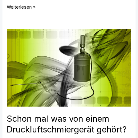
Weiterlesen »
Schon
mal
was
von
einem
Druckluftschmiergerät
gehört?
Schon mal was von einem
Druckluftschmiergerät gehört?