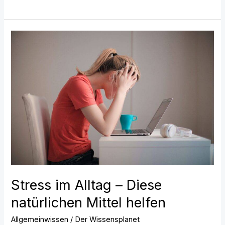
Stress
im
Alltag
–
Diese
natürlichen
Mittel
helfen
Stress im Alltag – Diese
natürlichen Mittel helfen
Allgemeinwissen
/
Der Wissensplanet