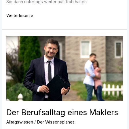
Sie dann untertags weiter auf Trab halten
Weiterlesen »
Der
Berufsalltag
eines
Maklers
Der Berufsalltag eines Maklers
Alltagswissen
/
Der Wissensplanet