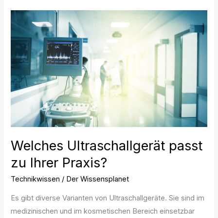
Welches
Ultraschallgerät
passt
zu
Ihrer
Praxis?
Welches Ultraschallgerät passt
zu Ihrer Praxis?
Technikwissen
/
Der Wissensplanet
Es gibt diverse Varianten von Ultraschallgeräte. Sie sind im
medizinischen und im kosmetischen Bereich einsetzbar