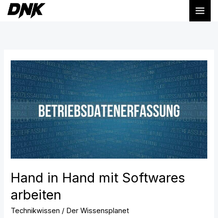
Zum
Inhalt
springen
Hand
in
Hand
mit
Softwares
arbeiten
Hand in Hand mit Softwares
arbeiten
Technikwissen
/
Der Wissensplanet