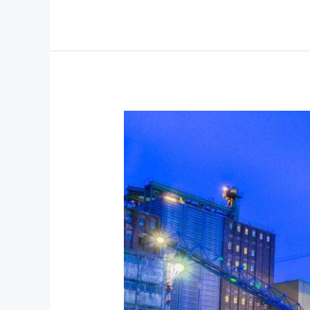
Wie
moderne
Technik
dein
Zuhause
unabhängiger
macht