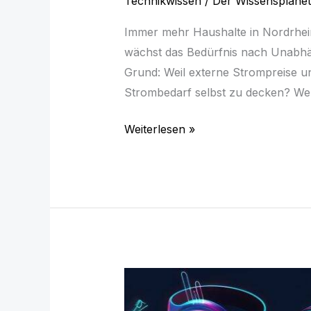
Technikwissen
/
Der Wissensplanet
Immer mehr Haushalte in Nordrhei
wächst das Bedürfnis nach Unabhäng
Grund: Weil externe Strompreise u
Strombedarf selbst zu decken? We
Weiterlesen »
Zwischen
Convenience