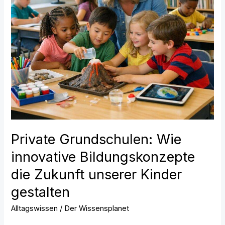
Zukunft
unserer
Kinder
gestalten
Private Grundschulen: Wie
innovative Bildungskonzepte
die Zukunft unserer Kinder
gestalten
Alltagswissen
/
Der Wissensplanet