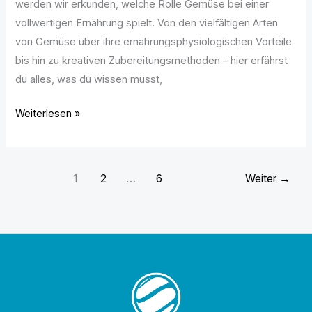
werden wir erkunden, welche Rolle Gemüse bei einer
vollwertigen Ernährung spielt. Von den vielfältigen Arten
von Gemüse über ihre ernährungsphysiologischen Vorteile
bis hin zu kreativen Zubereitungsmethoden – hier erfährst
du alles, was du wissen musst,
Weiterlesen »
1
2
…
6
Weiter
→