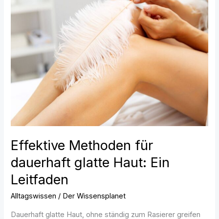
Effektive
Methoden
für
dauerhaft
glatte
Haut:
Ein
Leitfaden
Effektive Methoden für
dauerhaft glatte Haut: Ein
Leitfaden
Alltagswissen
/
Der Wissensplanet
Dauerhaft glatte Haut, ohne ständig zum Rasierer greifen