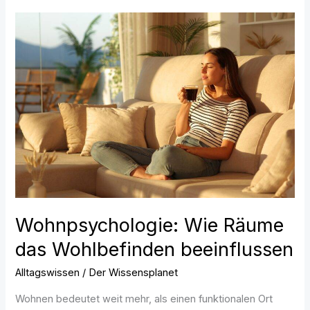
Wohnpsychologie:
Wie
Räume
das
Wohlbefinden
beeinflussen
Wohnpsychologie: Wie Räume
das Wohlbefinden beeinflussen
Alltagswissen
/
Der Wissensplanet
Wohnen bedeutet weit mehr, als einen funktionalen Ort