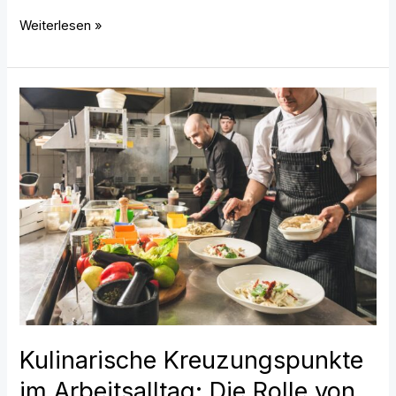
Weiterlesen »
Kulinarische
Kreuzungspunkte
im
Arbeitsalltag:
Die
Rolle
von
Firmenkantinen
Kulinarische Kreuzungspunkte
im Arbeitsalltag: Die Rolle von