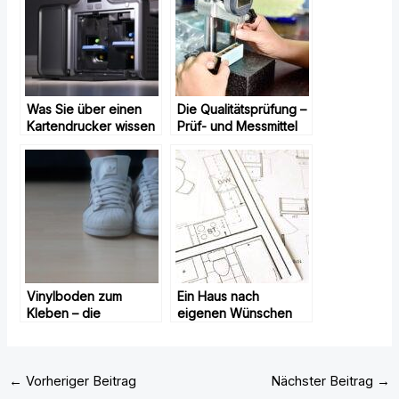
Was Sie über einen
Die Qualitätsprüfung –
Kartendrucker wissen
Prüf- und Messmittel
sollten
Vinylboden zum
Ein Haus nach
Kleben – die
eigenen Wünschen
wichtigsten
einrichten – Das sollte
Informationen zu
man wissen
Klebevinyl
←
Vorheriger Beitrag
Nächster Beitrag
→