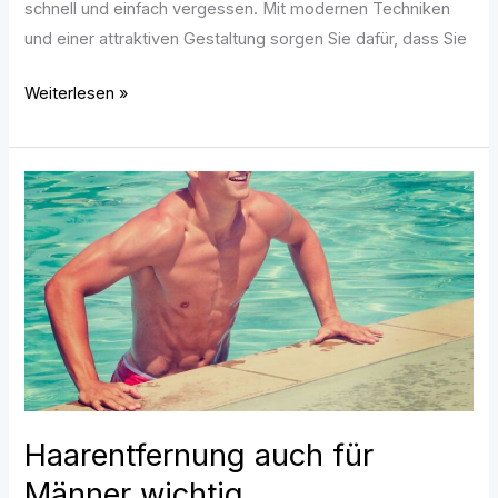
schnell und einfach vergessen. Mit modernen Techniken
und einer attraktiven Gestaltung sorgen Sie dafür, dass Sie
Weiterlesen »
Haarentfernung
auch
für
Männer
wichtig
Haarentfernung auch für
Männer wichtig