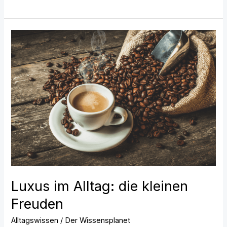
Luxus
im
Alltag:
die
kleinen
Freuden
Luxus im Alltag: die kleinen
Freuden
Alltagswissen
/
Der Wissensplanet