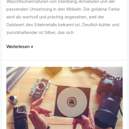
Waschtischarmaturen von Steinberg-Armaturen und der
passenden Umsetzung in den Möbeln. Die goldene Farbe
wird als wertvoll und prächtig angesehen, weil der
Geldwert des Edelmetalls bekannt ist. Deutlich kühler und
zurückhaltender ist Silber, das sich
Weiterlesen »
CD
und
DVD
individuell
verpacken:
So
geht
es