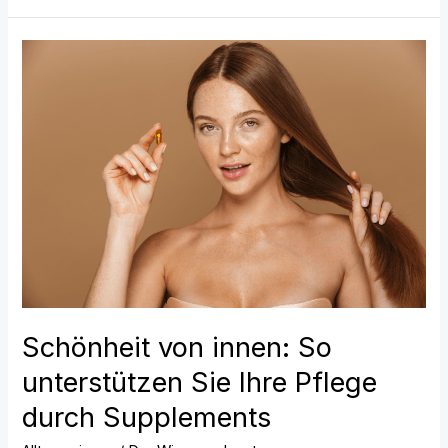
Schönheit
von
innen:
So
unterstützen
Sie
Ihre
Pflege
durch
Supplements
Schönheit von innen: So
unterstützen Sie Ihre Pflege
durch Supplements