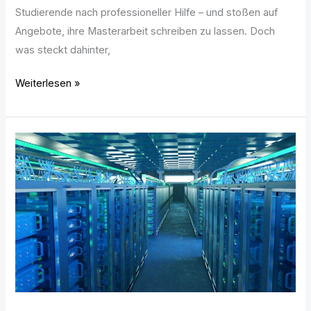
Studierende nach professioneller Hilfe – und stoßen auf
Angebote, ihre Masterarbeit schreiben zu lassen. Doch
was steckt dahinter,
Weiterlesen »
Was
hinter
den
Kulissen
eines
Rechenzentrums
wirklich
passiert