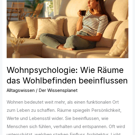
das
Wohlbefinden
beeinflussen
Wohnpsychologie: Wie Räume
das Wohlbefinden beeinflussen
Alltagswissen
/
Der Wissensplanet
Wohnen bedeutet weit mehr, als einen funktionalen Ort
zum Leben zu schaffen. Räume spiegeln Persönlichkeit,
Werte und Lebensstil wider. Sie beeinflussen, wie
Menschen sich fühlen, verhalten und entspannen. Oft wird
unterschätzt, welchen starken Einfluss Architektur, Licht,