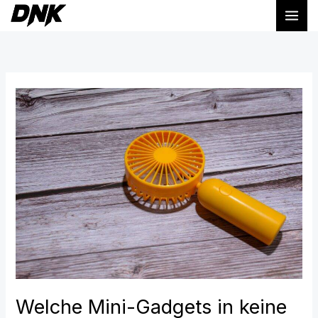
Zum
Inhalt
springen
Welche
Mini-
Gadgets
in
keine
Tasche
fehlen
sollten
Welche Mini-Gadgets in keine