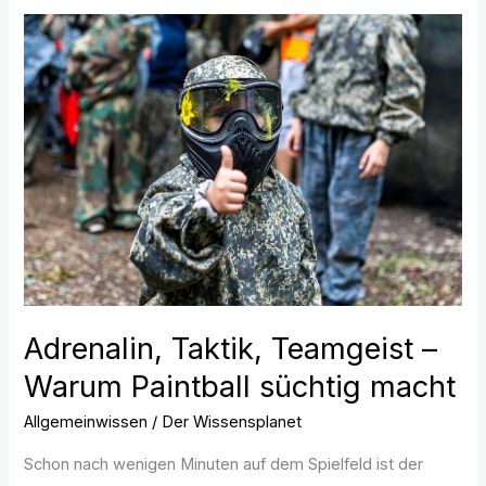
Adrenalin,
Taktik,
Teamgeist
–
Warum
Paintball
süchtig
macht
Adrenalin, Taktik, Teamgeist –
Warum Paintball süchtig macht
Allgemeinwissen
/
Der Wissensplanet
Schon nach wenigen Minuten auf dem Spielfeld ist der