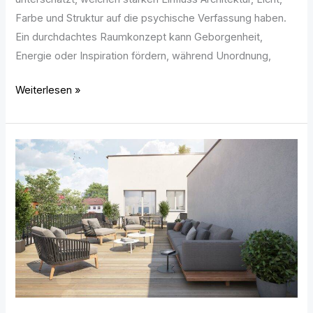
Farbe und Struktur auf die psychische Verfassung haben.
Ein durchdachtes Raumkonzept kann Geborgenheit,
Energie oder Inspiration fördern, während Unordnung,
Weiterlesen »
Tipps
für
die
perfekte
Terrasse
–
Planung,
Ausstattung
und