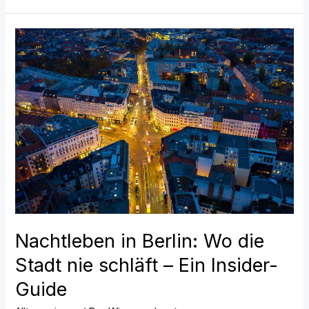
Nachtleben
in
Berlin:
Wo
die
Stadt
nie
schläft
–
Ein
Insider-
Nachtleben in Berlin: Wo die
Guide
Stadt nie schläft – Ein Insider-
Guide