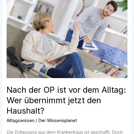
Nach
der
OP
ist
vor
dem
Alltag:
Wer
übernimmt
jetzt
den
Nach der OP ist vor dem Alltag:
Haushalt?
Wer übernimmt jetzt den
Haushalt?
Alltagswissen
/
Der Wissensplanet
Die Entlassung aus dem Krankenhaus ist geschafft. Doch