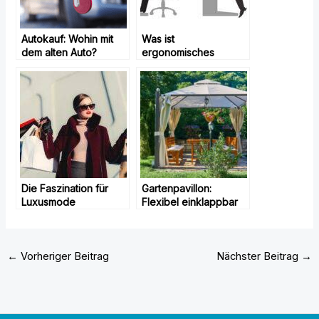
Autokauf: Wohin mit
Was ist
dem alten Auto?
ergonomisches
Arbeiten – Wir
erklären es!
Die Faszination für
Gartenpavillon:
Luxusmode
Flexibel einklappbar
oder dauerhaft
montiert? – Eine
Entscheidungshilfe für
←
Vorheriger Beitrag
Nächster Beitrag
→
Ihren perfekten
Outdoor-Bereich