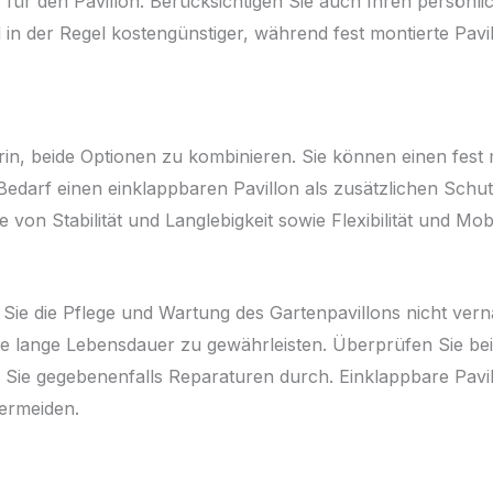
für den Pavillon. Berücksichtigen Sie auch Ihren persönl
d in der Regel kostengünstiger, während fest montierte Pavi
rin, beide Optionen zu kombinieren. Sie können einen fest 
edarf einen einklappbaren Pavillon als zusätzlichen Schut
 von Stabilität und Langlebigkeit sowie Flexibilität und Mobil
Sie die Pflege und Wartung des Gartenpavillons nicht vern
ne lange Lebensdauer zu gewährleisten. Überprüfen Sie bei 
en Sie gegebenenfalls Reparaturen durch. Einklappbare Pav
ermeiden.