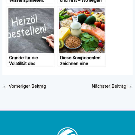
Wissensplaneten.
und First – Wo liegen
die Unterschiede?!
Gründe für die
Diese Komponenten
Volatilität des
zeichnen eine
Heizölpreises
ausgewogene
Ernährung aus
←
Vorheriger Beitrag
Nächster Beitrag
→