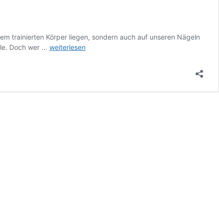
nem trainierten Körper liegen, sondern auch auf unseren Nägeln
Maniküre,
olle. Doch wer …
weiterlesen
Pediküre-
oder
doch
Podologie?